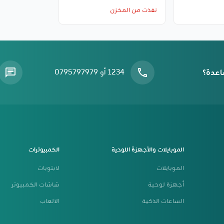
نفذت من المخزن
اعدة؟
1234 أو 0795797979
الموبايلات والأجهزة اللوحية
الكمبيوترات
الموبايلات
لابتوبات
أجهزة لوحية
شاشات الكمبيوتر
الساعات الذكية
الالعاب