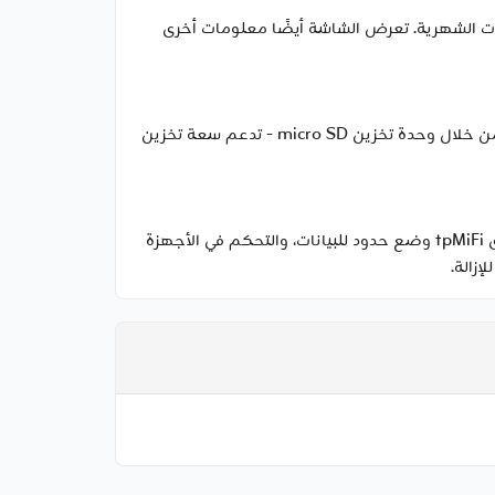
حد الأقصى للبيانات الشهرية. تعرض الشاشة أيضًا معلومات أخرى
أصبح الآن من الأسهل من أي وقت مضى مشاركة الصور والموسيقى ومقاطع الفيديو والمزيد على شبكة هاتفك المحمول من خلال وحدة تخزين micro SD - تدعم سعة تخزين
باستخدام تطبيق tpMiFi، يمكنك الوصول بسهولة إلى M7450 وإدارته من أجهزة iOS/Android المتصلة لديك. يتيح لك تطبيق tpMiFi وضع حدود للبيانات، والتحكم في الأجهزة