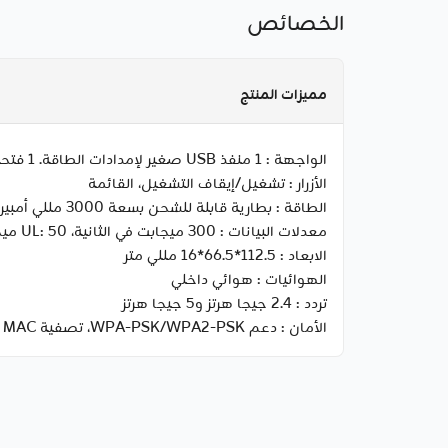
الخصائص
مميزات المنتج
الواجهة :
1 منفذ USB صغير لإمدادات الطاقة. 1 فتحة لبطاقة SIM الصغيرة. 1 فتحة لبطاقة مايكرو اس دي.
الأزرار :
تشغيل/إيقاف التشغيل، القائمة
الطاقة :
بطارية قابلة للشحن بسعة 3000 مللي أمبير
معدلات البيانات :
300 ميجابت في الثانية، UL: 50 ميجابت في الثانية
الابعاد :
112.5*66.5*16 مللي متر
الهوائيات :
هوائي داخلي
تردد :
2.4 جيجا هرتز و5 جيجا هرتز
الأمان :
دعم WPA-PSK/WPA2-PSK، تصفية MAC اللاسلكية