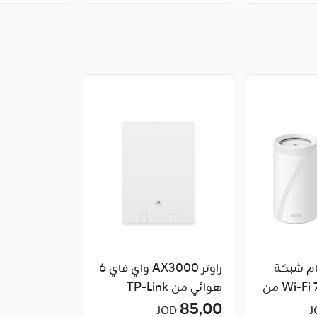
B نظام شبكة
راوتر AX3000 واي فاي 6
منزلية كاملة Wi-Fi 7 من
هوائي من TP-Link
85٫00
JOD