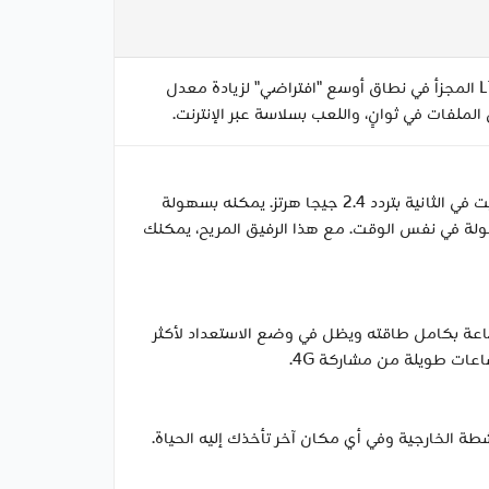
يدعم M7450 شبكة 4G LTE LTE-A Cat.6، والتي تستخدم Carrier Aggregation. تقوم هذه التقنية المتقدمة بدمج نطاق LTE المجزأ في نطاق أوسع "افتراضي" لزيادة معدل
يوفر الطراز M7450 شبكة Wi-Fi مزدوجة النطاق قابلة للتحديد، بسرعة 867 ميجا بت في الثانية بتردد 5 جيجا هرتز أو 300 ميجا بت في الثانية بتردد 2.4 جيجا هرتز. يمكنه بسهولة
 والهواتف المحمولة في نفس الوقت. مع هذا الرفيق المريح، يمكنك
 M7450 ببطارية قوية تبلغ سعتها 3000 مللي أمبير في الساعة. يمكنه العمل بمفرده دون عناء لمدة تصل إلى 15 ساعة بكامل طاقته ويظل في وضع الاستعداد لأكثر