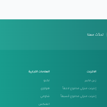
تحدّث معنا
الانترنت
العلامات التجارية
زين فايبر
تكنو
إنترنت منزلي مدفوع لاحقاً
هواوي
إنترنت منزلي مدفوع مُسبقاً
شاومي
انفنكس