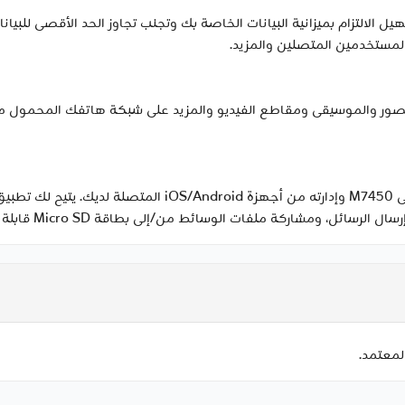
العرض البديهية لجهاز M7450 على تسهيل الالتزام بميزانية البيانات الخاصة بك وتجنب تجاوز ال
لمعتمد.