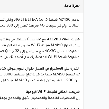
نظرة عامة
البيانات، وتوفير سرعات 4G سريعة تصل إلى 300 ميجابت في الثانية. يمكنك الاستمتاع بالأفلام عالية الدقة دون انقطاع، وتنزيل الملفات في ثوانٍ، واللعب بسلاسة عبر الإنترنت.
شارك AC1200 Wi-Fi مع 32 جهازًا لاسلكيًا في وقت واحد
مشاركة اتصال
مشاركة شبكة Wi-Fi الخاصة بك مع أصدقائك في كل مكان.
القدرة على الاستمرار في العمل طوال اليوم حوالي 15 ساعة
من 900 ساعة. يمكن إعادة شحن M7450 عبر كابل USB صغير متصل بجهاز كمبيوتر محمول أو شاحن محمول أو محول لساعات طويلة من مشاركة 4G.
شريكك المثالي لشبكة Wi-Fi اليومية
إن المنحنيات الناعمة والتصميم الأنيق والمدمج يجعل الطراز M7450 خفيف الوزن مثاليًا للسفر الشخصي ورحلات العمل والأنشطة الخارجية وفي أي مكان آ