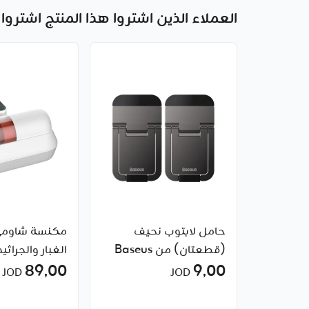
العملاء الذين اشتروا هذا المنتج اشتروا 
حامل لابتوب نحيف
مكنسة شاومي
(قطعتان) من Baseus
الغبار والجراثي
89٫00
9٫00
JOD
JOD