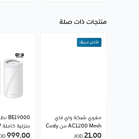
منتجات ذات صلة
الأكثر مبيعًا
مقوي شبكة واي فاي
E19000
Mesh ‏AC1200 من Cudy
999٫00
TP-Link
21٫00
JOD
JOD