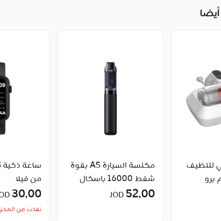
أيضا
 لتنظيف
مكنسة السيارة A5 بقوة
س
م برو
شفط 16000 باسكال
من فيلا
52٫00
محمولة ولاسلكية من
30٫00
JOD
JOD
Baseus
نفذت من المخز