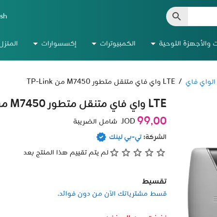
ish
ت والأجهزة اللوحية
الكمبيوترات
إكسسوارات
المنزل
الواي فاي
/
LTE واي فاي متنقل متطور M7450 من TP-Link
LTE واي فاي متنقل متطور M7450 من TP-Link
99٫00
JOD
شامل الضريبة
الشركة:
تي-بي لينك
لم يتم تقييم هذا المنتج بعد
تقسيط
قسط مشترياتك الآن من دون فوائد.