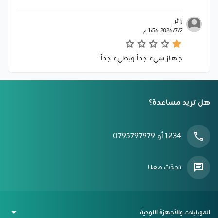
زائر
2‏‏/7‏‏/2026 1:56 م
جهاز سيء جداً وبطيء جداً
هل تريد مساعدة؟
1234 أو 0795797979
تحدّث معنا
الموبايلات والأجهزة اللوحية