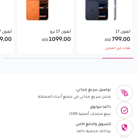
آيفون 17
آيفون 17 برو
آيفون 17 برو ماكس
9٫00
1099٫00
799٫00
JOD
JOD
نفذت من المخزن
توصيل سريع مجاني
شحن سريع مجاني في جميع أنحاء المملكة
دائما موثوق
نبيع منتجات أصلية 100٪
التسوق والدفع الآمن
بياناتك محمية دائما