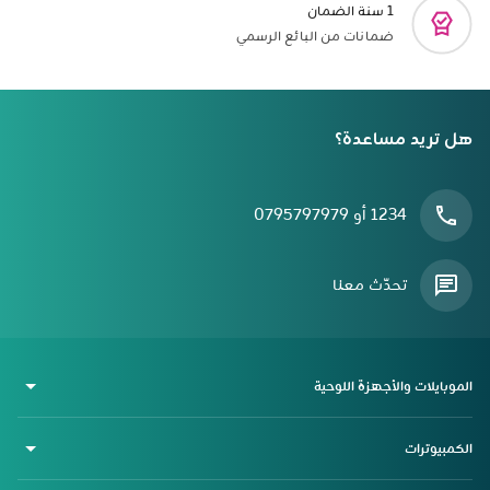
1 سنة الضمان
ضمانات من البائع الرسمي
هل تريد مساعدة؟
1234 أو 0795797979
تحدّث معنا
الموبايلات والأجهزة اللوحية
الكمبيوترات