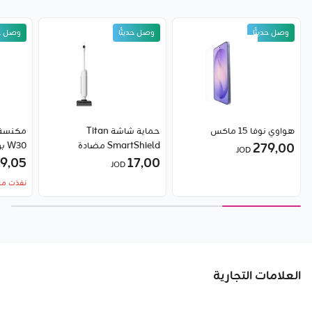
وصل حديثًا
وصل حديثًا
وصل حد
هواوي نوفا 15 ماكس
حماية شاشة Titan
مكنسة 
279٫00
SmartShield مضادة
W30 برو من شاومي
JOD
17٫00
للانعكاس لهاتف سامسونج
9٫05
JOD
جالاكسي S26 ألترا من بيلكن
نفذت من
العلامات التجارية