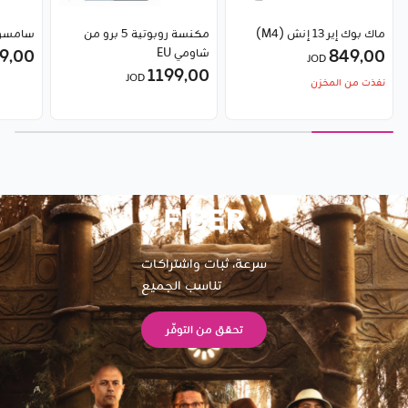
ماك بوك إير 13 إنش (M4)
مكنسة روبوتية 5 برو من
سامسونج ج
849٫00
شاومي EU
9٫00
JOD
1199٫00
JOD
نفذت من المخزن
سرعة، ثبات واشتراكات
تناسب الجميع
تحقق من التوفّر