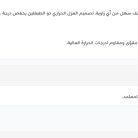
وق العرضية تدور فوهة الهواء 360° لتصفيف سهل من أي زاوية. تصميم العزل الحراري ذو الطبقتين
لمعتمد.