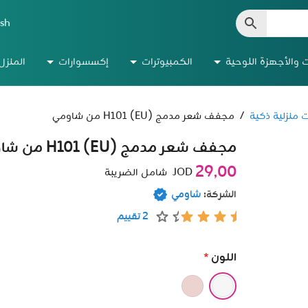
ish
ت والأجهزة اللوحية
الكمبيوترات
إكسسوارات
المنزل
 منزلية ذكية
/
مجفف شعر مدمج H101 (EU) من شاومي
مجفف شعر مدمج H101 (EU) من شاومي
29٫00
JOD
شامل الضريبة
الشركة:
شاومي
2 تقييم
اللون
*