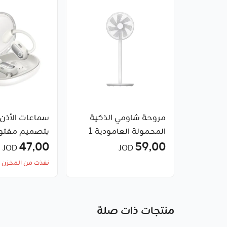
مروحة شاومي الذكية
المحمولة العامودية 1
بتصميم مفتو
سي
59٫00
Baseus
47٫00
JOD
JOD
نفذت من المخزن
منتجات ذات صلة