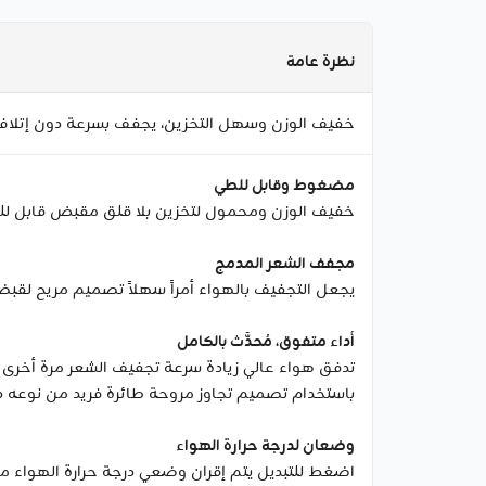
نظرة عامة
خفيف الوزن وسهل التخزين، يجفف بسرعة دون إتلا
مضغوط وقابل للطي
خفيف الوزن ومحمول لتخزين بلا قلق مقبض قابل لل
مجفف الشعر المدمج
يجعل التجفيف بالهواء أمراً سهلاً تصميم مريح لقبضة أ
أداء متفوق، مُحدَّث بالكامل
باستخدام تصميم تجاوز مروحة طائرة فريد من نوعه ذو 6 أجنحة، يحصل على تدفق قوي وموث
وضعان لدرجة حرارة الهواء
اضغط للتبديل يتم إقران وضعي درجة حرارة الهواء م