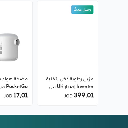
وصل حديثًا
مزيل رطوبة ذكي بتقنية
مضخة هواء م
Inverter إصدار UK من
PocketGo من Baseus
شاومي
399٫01
17٫01
JOD
JOD