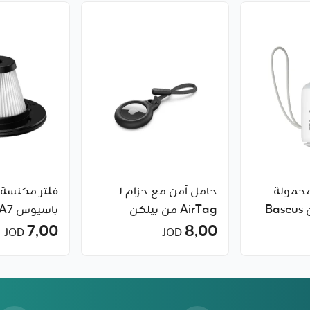
حمولة
حامل آمن مع حزام لـ
فلتر مكنسة 
AirTag من بيلكن
باسيوس A7 من Basus
7٫00
8٫00
JOD
JOD