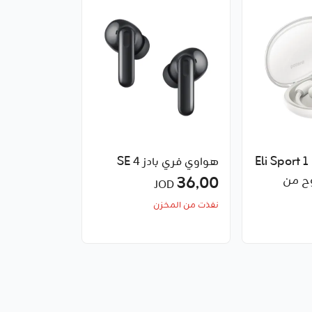
سماعات الأذن Eli Sport 1
هواوي فري بادز SE 4
ح من
36٫00
JOD
نفذت من المخزن