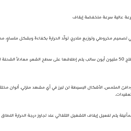
عة عالية سرعة منخفضة إيقاف
ني تصميم مخروطي وتوزيع متدرج، تولّد الحرارة بكفاءة وبشكل متساوٍ
ودّع الشعر الذابل والمتشابك مولد أيون سلبي مدمج ينتج 50 مليون أيون سالب يتم إطلاقها على سطح ا
 الملمس. الأشكال البسيطة لن تبرز في أي مشهد منزلي. ألوان مختلفة تل
تعقيدات.
مأنينة يتم تفعيل إيقاف التشغيل التلقائي عند تجاوز درجة الحرارة النطاق 