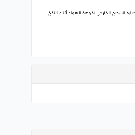
 يخفض درجة حرارة السطح الخارجي لفوهة الهواء أثناء النفخ