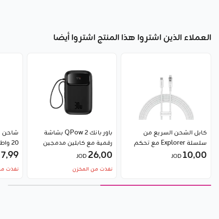
العملاء الذين اشتروا هذا المنتج اشتروا أيضا
كابل الشحن السريع من
باور بانك QPow 2 بشاشة
سلسلة Explorer مع تحكم
رقمية مع كابلين مدمجين
10٫00
ذكي في درجة الحرارة من نوع
26٫00
بقدرة 10000 مللي أمبير و30
7٫99
OD
JOD
JOD
Type-C إلى iPhone بقوة 20
واط من Baseus
60 واط) من Baseus
نفذت من المخزن
نفذت من
واط من Baseus