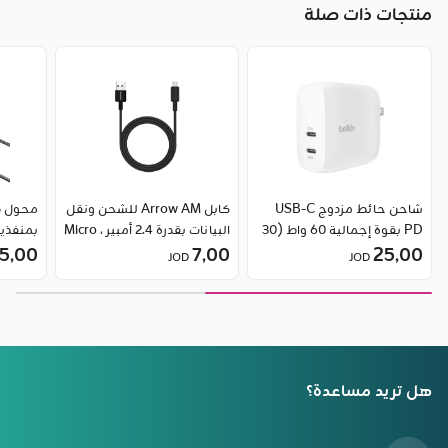
منتجات ذات صلة
شاحن حائط مزدوج USB-C
كابل Arrow AM للشحن ونقل
PD بقوة إجمالية 60 واط (30
البيانات بقدرة 2.4 أمبير ، Micro
25٫00
واط لكل منفذ) من بيلكن
USB من RockRose
7٫00
5٫00
JOD
JOD
Lightning من e
هل تريد مساعدة؟