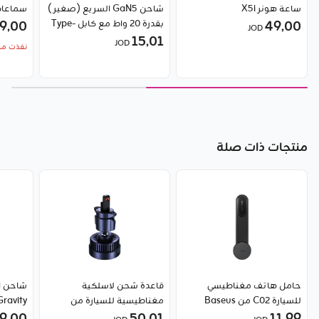
ساعة هونر X5i
شاحن GaN5 السريع (صغير)
سماعات آ
49٫00
بقدرة 20 واط مع كابل Type-
9٫00
JOD
C واط من Baseus
15٫01
JOD
نفذت من
منتجات ذات صلة
حامل هاتف مغناطيسي
قاعدة شحن لاسلكية
شاحن ال
للسيارة C02 من Baseus
مغناطيسية للسيارة من
سلسلة MagPro، إصدار
روز