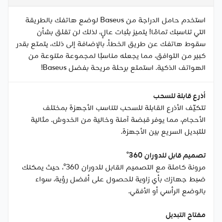
استخدم حامل الدراجة من Baseus لوضع هاتفك بالطريقة
التي تناسبك تمامًا! يتميز بثبات عالٍ، لذلك لن تقلق بشأن
سقوط هاتفك عن طريق الخطأ. بالإضافة إلى ذلك، يتمتع بقدر
كبير من التوافق، مما يجعله مناسبًا لمجموعة متنوعة من
الهواتف الذكية. استمتع برحلة مريحة بفضل Baseus!
أذرع قابلة للسحب
تتكيّف الأذرع القابلة للسحب لتناسب الأجهزة بمختلف
الأحجام، مما يوفر قبضة آمنة وخالية من الخدوش. مثالية
للتبديل السريع بين الأجهزة.
تصميم قابل للدوران 360°
مرونة كاملة مع التصميم القابل للدوران 360°، حيث يمكنك
ضبط جهازك بأي زاوية للحصول على أفضل رؤية، سواء
بالوضع الرأسي أو الأفقي.
مفتاح التبديل