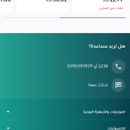
9٫00
50٫01
11٫99
JOD
JOD
مروحة هواء، 15 واط، Qi2.0
نفذت من المخزن
من Baseus
هل تريد مساعدة؟
1234 أو 0795797979
تحدّث معنا
الموبايلات والأجهزة اللوحية
الكمبيوترات