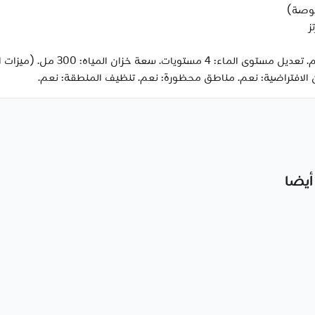
(ميزات التطهير) التطهير الرطب:
ن الافتراضية: نعم. مناطق محظورة: نعم. تنظيف المنطقة: نعم.
أيضا