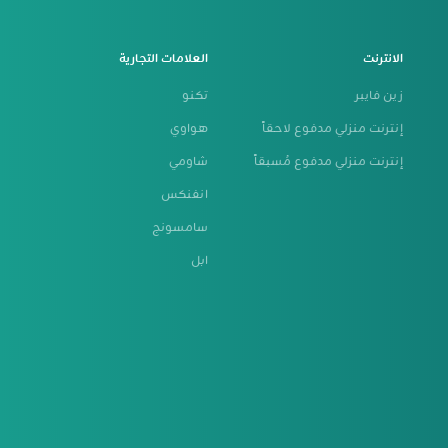
الانترنت
العلامات التجارية
زين فايبر
تكنو
إنترنت منزلي مدفوع لاحقاً
هواوي
إنترنت منزلي مدفوع مُسبقاً
شاومي
انفنكس
سامسونج
ابل