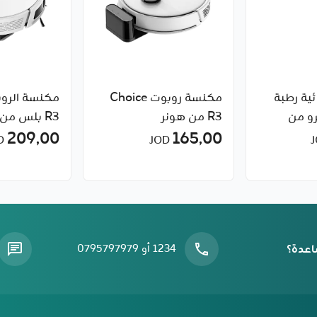
ية رطبة
مكنسة روبوت Choice
ة W30 برو من
R3 من هونر
R3 بلس من هونر
209٫00
165٫00
JOD
JOD
اعدة؟
1234 أو 0795797979