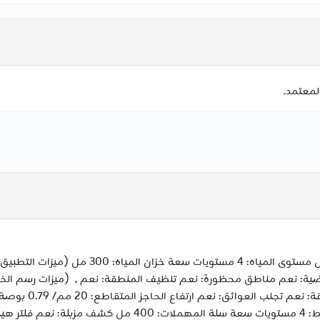
لمعتمد.
(ميزات التطهير) التطهير الرطب: نعم تعديل مس
راضية: نعم مناطق محظورة: نعم تنظيف المنطقة: نعم ,
(ميزات رسم الخر
MagSlim™ LiDAR + 