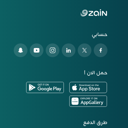
حسابي
حمل الان !
طرق الدفع