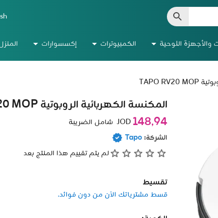
ish
ت والأجهزة اللوحية
الكمبيوترات
إكسسوارات
المنزل
TAPO RV2
المكنسة الكهربائية الروبوتية TAPO RV20 MOP
148٫94
JOD
شامل الضريبة
الشركة:
Tapo
لم يتم تقييم هذا المنتج بعد
تقسيط
قسط مشترياتك الآن من دون فوائد.