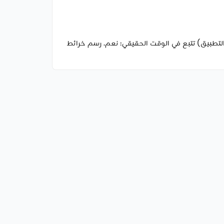
 نعم. تعديل مستوى الماء: 4 مستويات. سعة خزان المياه: 300 مل. (ميزات التطبيق) تتبع في الوقت الحقيقي: نعم. رسم خرائط