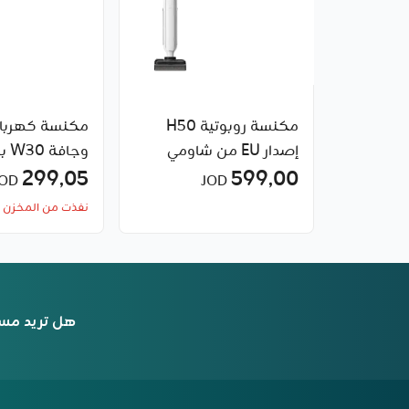
مكنسة روبوتية H50
مكنسة كهربائ
إصدار EU من شاومي
وجاف
599٫00
شاومي
299٫05
JOD
JOD
نفذت من المخزن
هل تريد مس