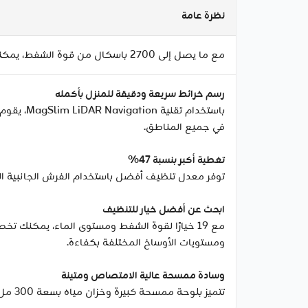
نظرة عامة
مع ما يصل إلى 2700 باسكال من قوة الشفط، يمكنك معالجة الحطام المنزلي الشائع بسهولة مثل الفتات ووبر الحيوانات الأليفة والغبار للحفاظ على أرضياتك نظيفة.
رسم خرائط سريعة ودقيقة للمنزل بأكمله
باستخدام
في جميع المناطق.
تغطية أكبر بنسبة 47%
توفر معدل تنظيف أفضل باستخدام الفرش الجانبية المزدوجة التي يبلغ قطرها 17 سم لمساحة كنس 
ابحث عن أفضل خيار للتنظيف
مع 19 خيارًا لقوة الشفط ومستوى الماء، يمكنك
ومستويات الأوساخ المختلفة بكفاءة.
وسادة ممسحة عالية الامتصاص ومتينة
تتميز بلوحة ممسحة كبيرة وخزان مياه بسعة 300 مل، مما يمكنك من تنظيف انسكابات العصير والمربى والصلصة بسهولة. سهل الإزالة والغسل، ويبقى بمظهر جديد.