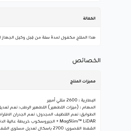
الكفالة
هذا المنتج مكفول لمدة سنة من قِبل وكيل الجهاز ا
الخصائص
مميزات المنتج
البطارية :
2600 مللي أمبير
المهام :
الطوابق: نعم التنظيف المجدول: نعم الجدران الافت
الشفط القصوى: 2700 باسكال تعديل مستوى الشفط: 4 مستويات سعة سلة المهملات: 400 مل كشف مزبلة: نعم فلتر هيبا:H11 الضوضاء: 51 ديسيبل تعزيز السجاد: نعم