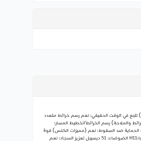
توى المياه: 4 مستويات سعة خزان المياه: 300 مل (ميزات التطبيق) تتبع في الوقت الحقيقي: نعم رسم خرائط متعدد
ائط والملاحة) رسم الخرائط/تخطيط المسار:
الجيروسكوب خريطة عالية الدقة: نعم تجنب العوائق: نعم ارتفاع الحاجز المتقاطع: 20 مم/ 0.79 بوصة الحماية ضد السقوط: نعم (مميزات الكنس) قوة