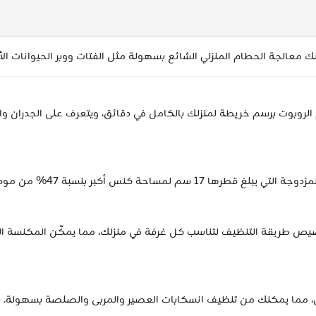
 تقنية MagSlim LiDAR Navigation، يقوم الروبوت برسم خريطة لمنزلك بالكامل في دقائق، ويتعرف
أكبر بنسبة 47% من موديلات الفرشاة الفردية.
 تخصيص طريقة التنظيف لتناسب كل غرفة في منزلك، مما يمكّن المكنسة الك