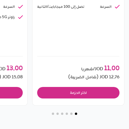
السرعة
السرعة
تصل إلى 100 ميجابايت/الثانية
راوتر 5G داخلي
13٫00
11٫00
JOD/شهريا
JOD/شه
12٫76
JOD (شامل الضريبة)
15٫08
JOD (شامل الضريبة)
اختر الحزمة