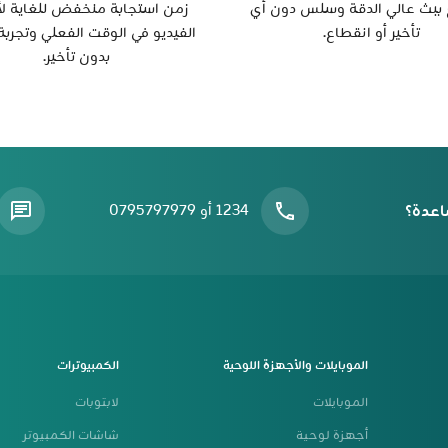
ببث عالي الدقة وسلس دون أي
زمن استجابة منخفض للغاية لأ
تأخير أو انقطاع.
الفيديو في الوقت الفعلي وتجربة
بدون تأخير.
اعدة؟
1234 أو 0795797979
الموبايلات والأجهزة اللوحية
الكمبيوترات
الموبايلات
لابتوبات
أجهزة لوحية
شاشات الكمبيوتر