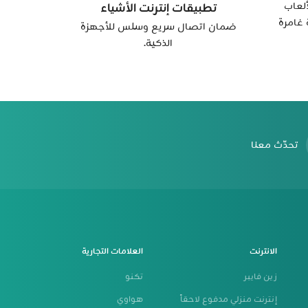
لعاب
تطبيقات إنترنت الأشياء
 غامرة
ضمان اتصال سريع وسلس للأجهزة
الذكية.
تحدّث معنا
الانترنت
العلامات التجارية
زين فايبر
تكنو
إنترنت منزلي مدفوع لاحقاً
هواوي