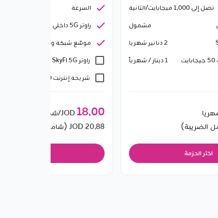
السرعة
تصل إلى 1,000 ميجابايت/الثانية
تصل إلى 1,000 ميجابايت/الثانية
راوتر 5G داخلي
مشمول
موسّع شبكة واي فاي 6
2 دنانير شهريا
ت
راوتر SkyFi 5G
1 دينار / شهرياً
2 دنانير شهريا
شريحة إنترنت 50 جيجابايت
1 دينار / شهرياً
18٫00
JOD/شهريا
20٫88
JOD (شامل الضريبة)
اختر الحزمة
اختر الحزمة