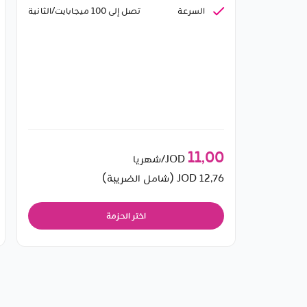
السرعة
تصل إلى 100 ميجابايت/الثانية
11٫00
JOD/شهريا
12٫76
JOD (شامل الضريبة)
اختر الحزمة