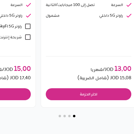
السرعة
السرعة
تصل إلى 100 ميجابايت/الثانية
راوتر 5G داخلي
راوتر 5G داخلي
مشمول
راوتر SkyFi 5G
شريحة إنترنت 50 جيجاباي
15٫00
13٫00
JOD/شهريا
JOD/شهريا
15٫08
JOD (شامل الضريبة)
17٫40
JOD (شامل الضريبة)
اختر الحزمة