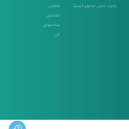
إنترنت منزلي مدفوع مُسبقاً
شاومي
انفنكس
سامسونج
ابل