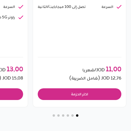
السرعة
السرعة
تصل إلى 100 ميجابايت/الثانية
راوتر 5G داخلي
13٫00
11٫00
JOD/شهريا
JOD/شه
12٫76
JOD (شامل الضريبة)
15٫08
JOD (شامل الضريبة)
اختر الحزمة